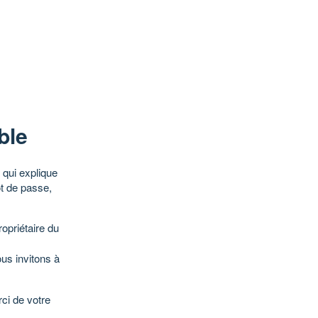
ble
qui explique
ot de passe,
opriétaire du
ous invitons à
ci de votre