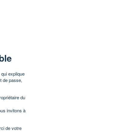
ble
qui explique
ot de passe,
opriétaire du
ous invitons à
ci de votre