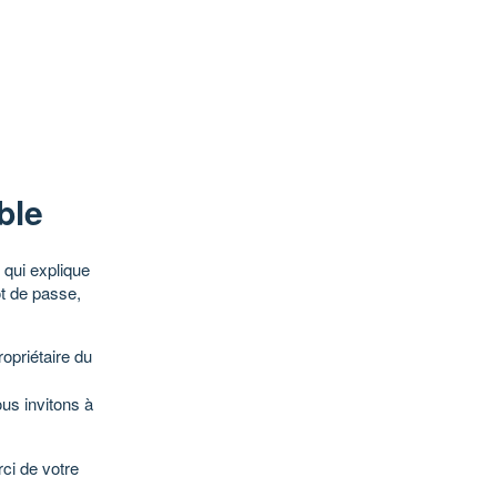
ble
qui explique
ot de passe,
opriétaire du
ous invitons à
ci de votre