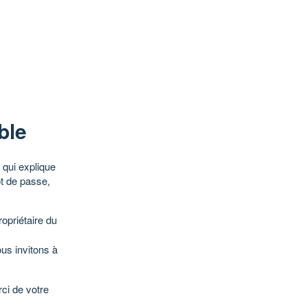
ble
qui explique
ot de passe,
opriétaire du
ous invitons à
ci de votre