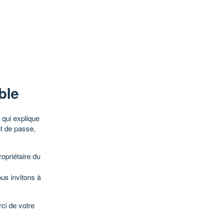
ble
qui explique
ot de passe,
opriétaire du
ous invitons à
ci de votre