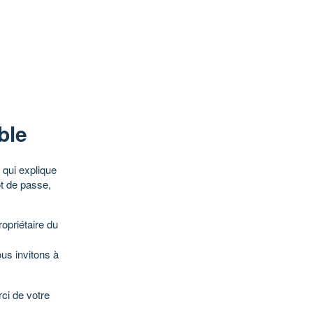
ble
qui explique
ot de passe,
opriétaire du
ous invitons à
ci de votre